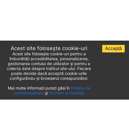
Acest site folosește cookie-uri
Acceptă
Acest site folosește cookie-uri pentru a
îmbunătăți accesibilitatea, personalizarea,
gestionarea contului de utilizator și pentru a
colecta date despre traficul site-ului. Fiecare
poate decide dacă acceptă cookie-urile
configurându-și browserul corespunzător.
Lista parcărilor de aeroport
Mai multe informații puteți găsi în
Politica de
confidențialitate
și
Termeni și Condiții
.
România
⬇️
Parcare Aeroport Timișoara
(
TSR
)
Parcare Aeroport Târgu Mureș
(
TGM
)