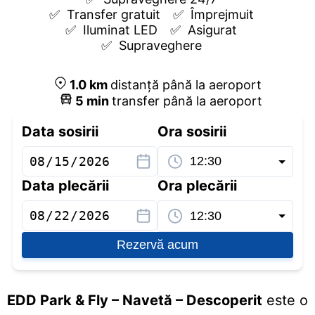
✅  
Transfer gratuit
✅  
Împrejmuit
✅  
Iluminat LED
✅  
Asigurat
✅  
Supraveghere
1.0
km
distanță până la aeroport
5
min
transfer până la aeroport
Data sosirii
Ora sosirii
Data plecării
Ora plecării
Rezervă acum
EDD Park & Fly – Navetă – Descoperit
este o