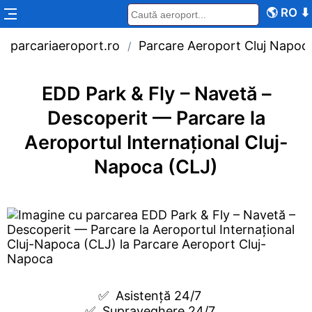
🌎
RO
⬇
parcariaeroport.ro
Parcare Aeroport Cluj Napoc
/
EDD Park & Fly – Navetă –
Descoperit — Parcare la
Aeroportul Internațional Cluj-
Napoca (CLJ)
✅  
Asistență 24/7
✅  
Supraveghere 24/7