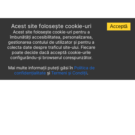
Acest site folosește cookie-uri
Acceptă
Acest site folosește cookie-uri pentru a
îmbunătăți accesibilitatea, personalizarea,
gestionarea contului de utilizator și pentru a
colecta date despre traficul site-ului. Fiecare
poate decide dacă acceptă cookie-urile
configurându-și browserul corespunzător.
Lista parcărilor de aeroport
Mai multe informații puteți găsi în
Politica de
confidențialitate
și
Termeni și Condiții
.
România
⬇️
Parcare Aeroport Timișoara
(
TSR
)
Parcare Aeroport Târgu Mureș
(
TGM
)
Parcare Aeroport Sibiu
(
SBZ
)
Parcare Aeroport Craiova
(
CRA
)